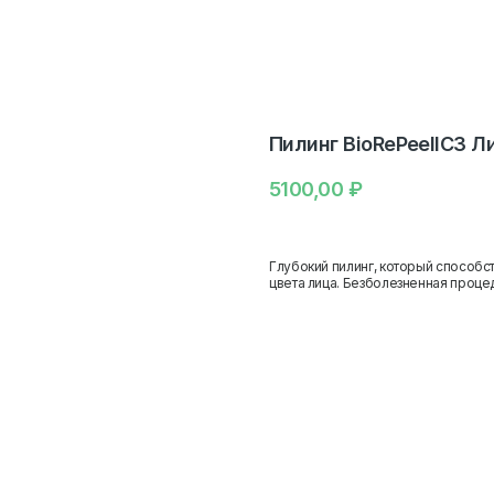
Пилинг BioRePeelIC3 Л
5100,00
₽
Глубокий пилинг, который способ
цвета лица. Безболезненная проц