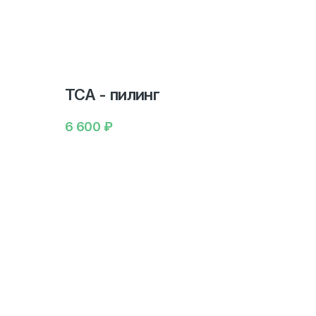
ТСА - пилинг
6 600
₽