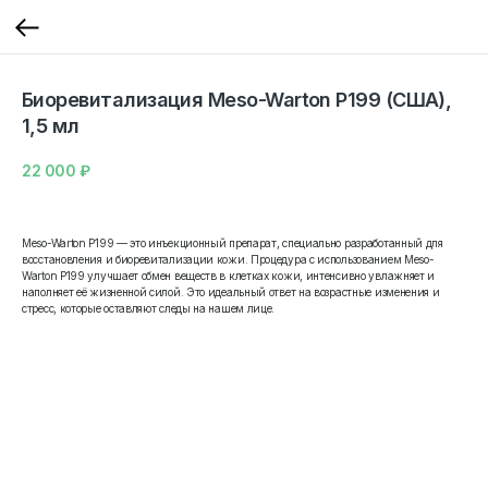
Биоревитализация Meso-Warton P199 (США),
1,5 мл
22 000
₽
Meso-Warton P199 — это инъекционный препарат, специально разработанный для
восстановления и биоревитализации кожи. Процедура с использованием Meso-
Warton P199 улучшает обмен веществ в клетках кожи, интенсивно увлажняет и
наполняет её жизненной силой. Это идеальный ответ на возрастные изменения и
стресс, которые оставляют следы на нашем лице.