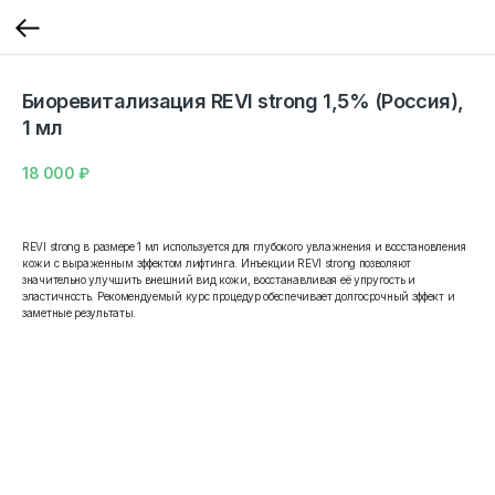
Биоревитализация REVI strong 1,5% (Россия),
1 мл
18 000
₽
REVI strong в размере 1 мл используется для глубокого увлажнения и восстановления
кожи с выраженным эффектом лифтинга. Инъекции REVI strong позволяют
значительно улучшить внешний вид кожи, восстанавливая её упругость и
эластичность. Рекомендуемый курс процедур обеспечивает долгосрочный эффект и
заметные результаты.