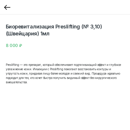
Биоревитализация Preslifting (№ 3,10)
(Швейцария) 1мл
8 000
₽
Preslifting — это препарат, который обеспечивает подтягивающий эффект и глубокое
увлажнение кожи. Инъекции с Preslifting помогают восстановить контуры и
упругость кожи, придавая лицу более молодое и свежий вид. Процедура идеально
подходит для тех, кто хочет быстро получить видимый эффект без хирургического
вмешательства.