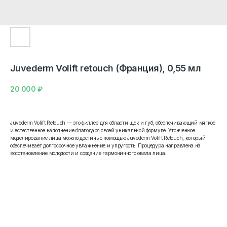
Juvederm Volift retоuch (Франция), 0,55 мл
20 000
₽
Juvederm Volift Retouch — это филлер для области щек и губ, обеспечивающий мягкое
и естественное наполнение благодаря своей уникальной формуле. Утонченное
моделирование лица можно достичь с помощью Juvederm Volift Retouch, который
обеспечивает долгосрочное увлажнение и упругость. Процедура направлена на
восстановление молодости и создание гармоничного овала лица.