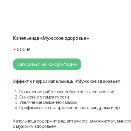
Капельница «Мужское здоровье»
7 500
₽
Записаться на консультацию
Эффект от курса капельницы «Мужское здоровье»
Повышение работоспособности, выносливости;
Снижение утомляемости;
Увеличение мышечной массы;
Профилактика посттренировочного синдрома и др.
Капельница содержит ряд витаминов, аминокислот, минера
с мужским здоровьем.