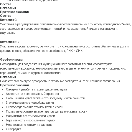
Состав
Показания
Противопоказания
Состав
Витамин С:
Участвует в регулировании окислительно-восстановительных процессов, углеводного обмена,
свертываемости крови, регенерации тканей и повышает устойчивость организма к
инфекциям.
Витамин В12:
Участвует в кроветворении, регулирует психоэмоциональное состояние, обеспечивает рост и
деление клеток, образование нервных оболочек, РНК и ДНК.
Фосфолипиды:
Необходимы для поддержания функционального состояния печени, способствуют
естественному восстановлению клеток печени, защите печени от ожирения и токсических
поражений, снижению уровня холестерина.
Показания
Поможет вам быстрее преодолеть негативные последствия перенесённого заболевания.
Противопоказания
Сахарный диабет в стадии декомпенсации
Аллергия на лекарственный препарат
Повышенная чувствительность к одному из компонентов
Злокачественные новообразования
Низкое содержание тромбоцитов в крови
Прием лекарственных препаратов для разжижения крови
Нарушения свертываемости крови
Беременность и кормление грудью
Несовершеннолетним пациентам
Лихорадка