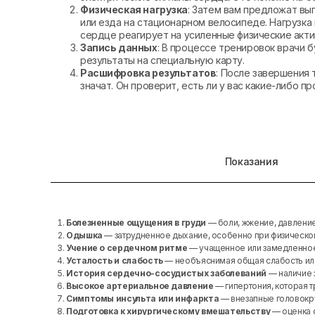
Физическая нагрузка
: Затем вам предложат вы
или езда на стационарном велосипеде. Нагрузка
сердце реагирует на усиленные физические акти
Запись данных
: В процессе тренировок врачи 
результаты на специальную карту.
Расшифровка результатов
: После завершения 
значат. Он проверит, есть ли у вас какие-либо п
Показания
Болезненные ощущения в груди
— боли, жжение, давление
Одышка
— затрудненное дыхание, особенно при физической
Учение о сердечном ритме
— учащенное или замедленное
Усталость и слабость
— необъяснимая общая слабость ил
История сердечно-сосудистых заболеваний
— наличие 
Высокое артериальное давление
— гипертония, которая т
Симптомы инсульта или инфаркта
— внезапные головокру
Подготовка к хирургическому вмешательству
— оценка 