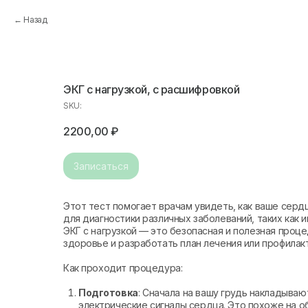
Назад
ЭКГ с нагрузкой, с расшифровкой
SKU:
2200,00
₽
Записаться
Этот тест помогает врачам увидеть, как ваше серд
для диагностики различных заболеваний, таких как 
ЭКГ с нагрузкой — это безопасная и полезная проц
здоровье и разработать план лечения или профилак
Как проходит процедура:
Подготовка
: Сначала на вашу грудь накладыва
электрические сигналы сердца. Это похоже на о