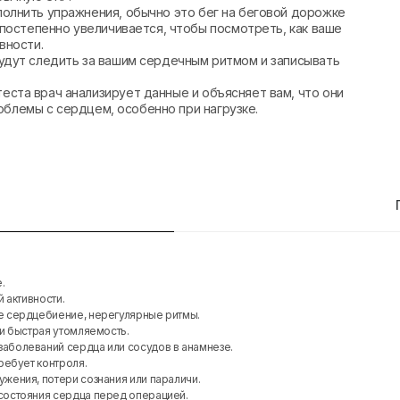
полнить упражнения, обычно это бег на беговой дорожке
 постепенно увеличивается, чтобы посмотреть, как ваше
вности.
будут следить за вашим сердечным ритмом и записывать
теста врач анализирует данные и объясняет вам, что они
роблемы с сердцем, особенно при нагрузке.
.
 активности.
 сердцебиение, нерегулярные ритмы.
и быстрая утомляемость.
заболеваний сердца или сосудов в анамнезе.
ребует контроля.
жения, потери сознания или параличи.
состояния сердца перед операцией.