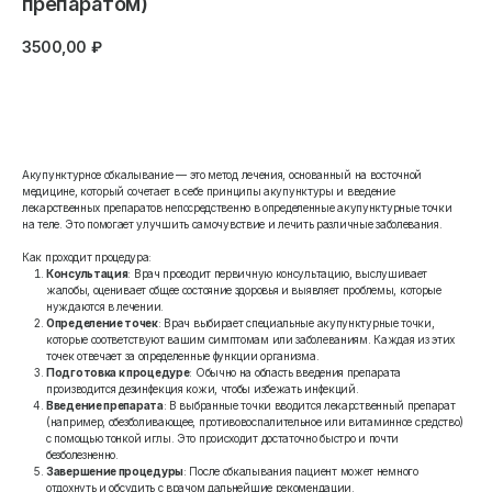
препаратом)
3500,00
₽
Записаться
Акупунктурное обкалывание — это метод лечения, основанный на восточной
медицине, который сочетает в себе принципы акупунктуры и введение
лекарственных препаратов непосредственно в определенные акупунктурные точки
на теле. Это помогает улучшить самочувствие и лечить различные заболевания.
Как проходит процедура:
Консультация
: Врач проводит первичную консультацию, выслушивает
жалобы, оценивает общее состояние здоровья и выявляет проблемы, которые
нуждаются в лечении.
Определение точек
: Врач выбирает специальные акупунктурные точки,
которые соответствуют вашим симптомам или заболеваниям. Каждая из этих
точек отвечает за определенные функции организма.
Подготовка к процедуре
: Обычно на область введения препарата
производится дезинфекция кожи, чтобы избежать инфекций.
Введение препарата
: В выбранные точки вводится лекарственный препарат
(например, обезболивающее, противовоспалительное или витаминное средство)
с помощью тонкой иглы. Это происходит достаточно быстро и почти
безболезненно.
Завершение процедуры
: После обкалывания пациент может немного
отдохнуть и обсудить с врачом дальнейшие рекомендации.