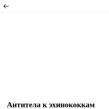
Антитела к эхинококкам