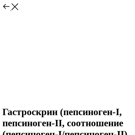
Гастроскрин (пепсиноген-I,
пепсиноген-II, соотношение
(пепсиноген-I/пепсиноген-II),