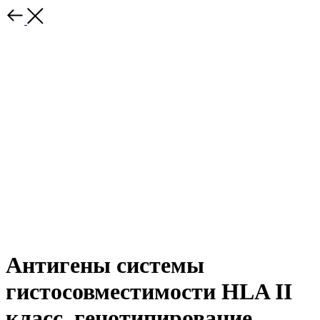
Антигены системы
гистосовместимости HLA II
класс, генотипирование