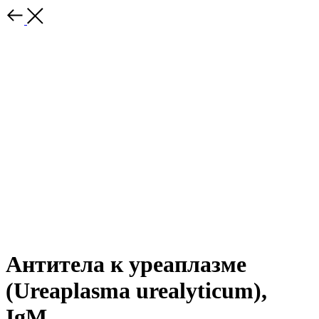
Антитела к уреаплазме
(Ureaplasma urealyticum),
IgМ