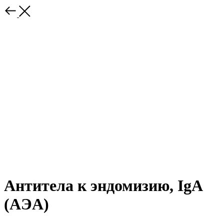
Антитела к эндомизию, IgA
(AЭA)