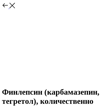
Финлепсин (карбамазепин,
тегретол), количественно