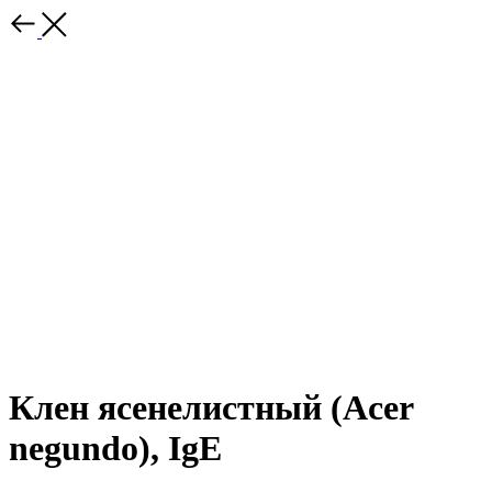
Клен ясенелистный (Acer
negundo), IgE