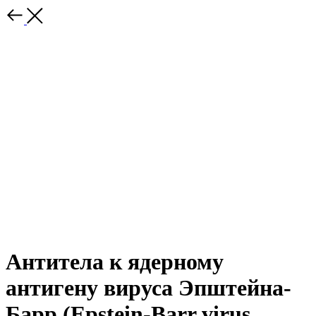
Антитела к ядерному
антигену вируса Эпштейна-
Барр (Epstein-Barr virus