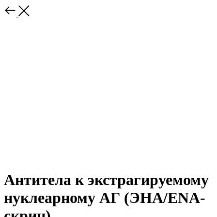
Антитела к экстрагируемому
нуклеарному АГ (ЭНА/ENA-
скрин)