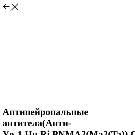
Антинейрональные
антитела(Анти-
Yо-1,Hu,Ri,PNMA2(Ma2(Ta)),