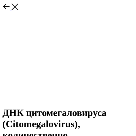
ДНК цитомегаловируса
(Citomegalovirus),
количественно