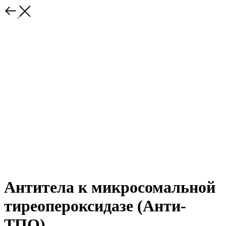
Антитела к микросомальной
тиреопероксидазе (Анти-
ТПО)