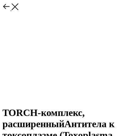
TORCH-комплекс,
расширенныйАнтитела к
токсоплазме (Toxoplasma