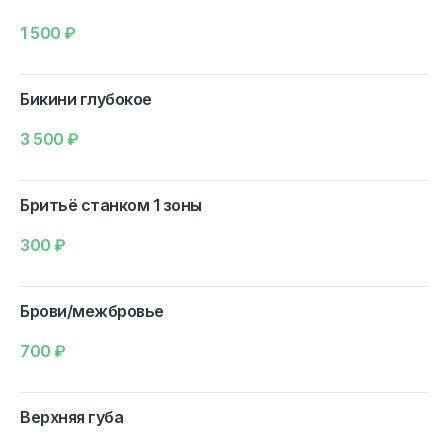
1 500
₽
Бикини глубокое
3 500
₽
Бритьё станком 1 зоны
300
₽
Брови/межбровье
700
₽
Верхняя губа