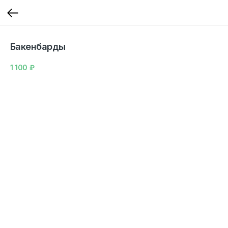
Бакенбарды
1 100
₽