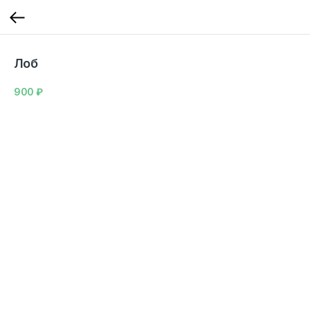
Лоб
900
₽