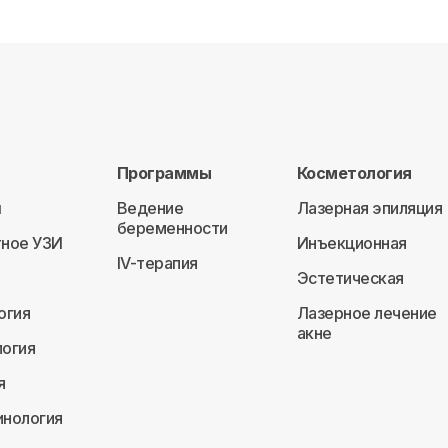
Программы
Косметология
ы
Ведение
Лазерная эпиляция
беременности
ное УЗИ
Инъекционная
IV-терапия
Эстетическая
огия
Лазерное лечение
акне
огия
я
нология