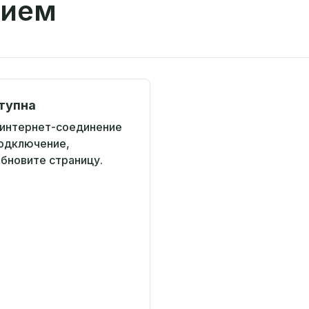
рием
тупна
 интернет-соединение
подключение,
обновите страницу.